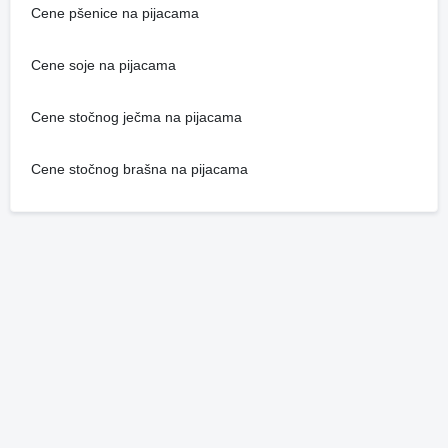
Cene pšenice na pijacama
Cene soje na pijacama
Cene stočnog ječma na pijacama
Cene stočnog brašna na pijacama