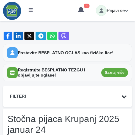
3
Prijavi se
Postavite BESPLATNO OGLAS kao fizičko lice!
Registrujte BESPLATNO TEZGU i
Saznaj više
objavljujte oglase!
FILTERI
Stočna pijaca Krupanj 2025
januar 24