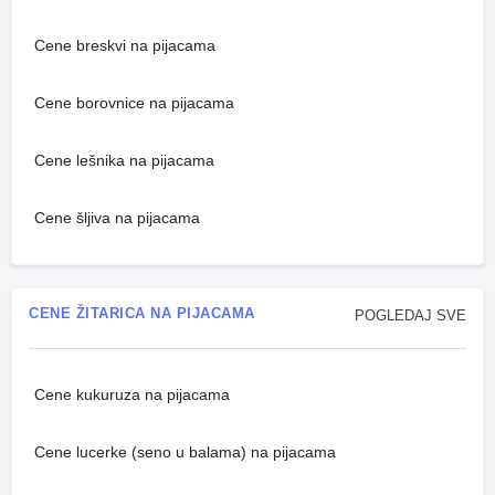
Cene breskvi na pijacama
Cene borovnice na pijacama
Cene lešnika na pijacama
Cene šljiva na pijacama
CENE ŽITARICA NA PIJACAMA
POGLEDAJ SVE
Cene kukuruza na pijacama
Cene lucerke (seno u balama) na pijacama