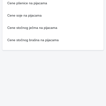
Cene pšenice na pijacama
Cene soje na pijacama
Cene stočnog ječma na pijacama
Cene stočnog brašna na pijacama