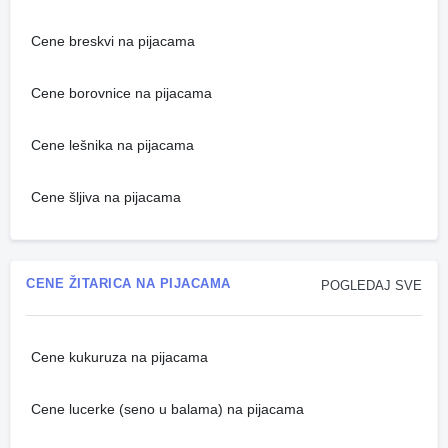
Cene breskvi na pijacama
Cene borovnice na pijacama
Cene lešnika na pijacama
Cene šljiva na pijacama
CENE ŽITARICA NA PIJACAMA
POGLEDAJ SVE
Cene kukuruza na pijacama
Cene lucerke (seno u balama) na pijacama