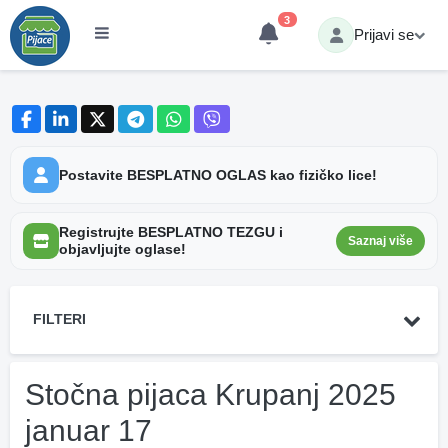
3
Prijavi se
Postavite BESPLATNO OGLAS kao fizičko lice!
Registrujte BESPLATNO TEZGU i
Saznaj više
objavljujte oglase!
FILTERI
Stočna pijaca Krupanj 2025
januar 17