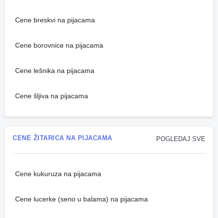
Cene breskvi na pijacama
Cene borovnice na pijacama
Cene lešnika na pijacama
Cene šljiva na pijacama
CENE ŽITARICA NA PIJACAMA
POGLEDAJ SVE
Cene kukuruza na pijacama
Cene lucerke (seno u balama) na pijacama