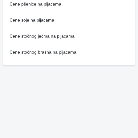
Cene pšenice na pijacama
Cene soje na pijacama
Cene stočnog ječma na pijacama
Cene stočnog brašna na pijacama