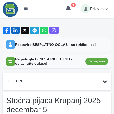
3
Prijavi se
Postavite BESPLATNO OGLAS kao fizičko lice!
Registrujte BESPLATNO TEZGU i
Saznaj više
objavljujte oglase!
FILTERI
Stočna pijaca Krupanj 2025
decembar 5