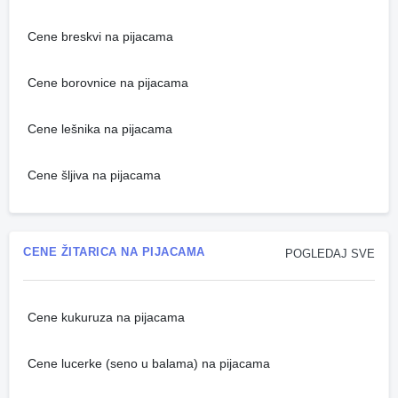
Cene breskvi na pijacama
Cene borovnice na pijacama
Cene lešnika na pijacama
Cene šljiva na pijacama
CENE ŽITARICA NA PIJACAMA
POGLEDAJ SVE
Cene kukuruza na pijacama
Cene lucerke (seno u balama) na pijacama