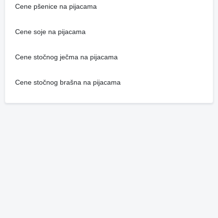
Cene pšenice na pijacama
Cene soje na pijacama
Cene stočnog ječma na pijacama
Cene stočnog brašna na pijacama