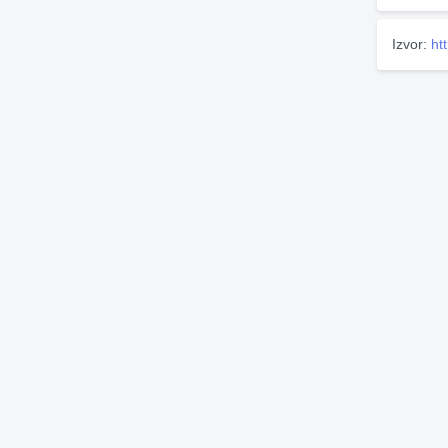
Izvor:
ht