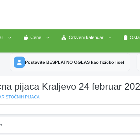
ar
Cene
Crkveni kalendar
Osta
Postavite BESPLATNO OGLAS kao fizičko lice!
na pijaca Kraljevo 24 februar 20
AR STOČNIH PIJACA
vo