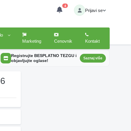
4
Prijavi se
lo
Marketing
Cenovnik
Kontakt
Registrujte BESPLATNO TEZGU i
Saznaj više
objavljujte oglase!
26