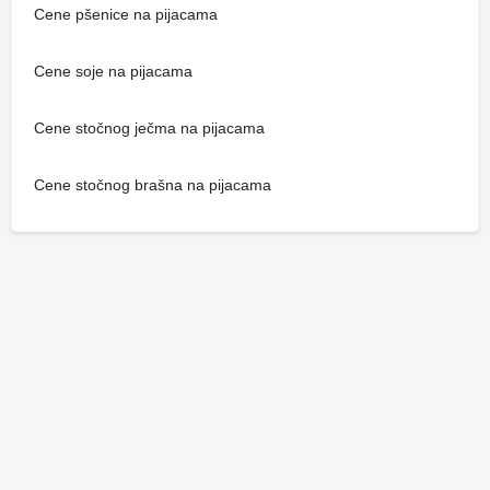
Cene pšenice na pijacama
Cene soje na pijacama
Cene stočnog ječma na pijacama
Cene stočnog brašna na pijacama