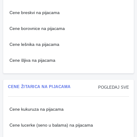
Cene breskvi na pijacama
Cene borovnice na pijacama
Cene lešnika na pijacama
Cene šljiva na pijacama
CENE ŽITARICA NA PIJACAMA
POGLEDAJ SVE
Cene kukuruza na pijacama
Cene lucerke (seno u balama) na pijacama