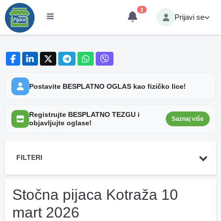
3
Prijavi se
Postavite BESPLATNO OGLAS kao fizičko lice!
Registrujte BESPLATNO TEZGU i
Saznaj više
objavljujte oglase!
FILTERI
Stočna pijaca Kotraža 10
mart 2026