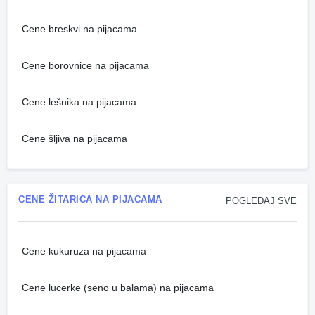
Cene breskvi na pijacama
Cene borovnice na pijacama
Cene lešnika na pijacama
Cene šljiva na pijacama
CENE ŽITARICA NA PIJACAMA
POGLEDAJ SVE
Cene kukuruza na pijacama
Cene lucerke (seno u balama) na pijacama