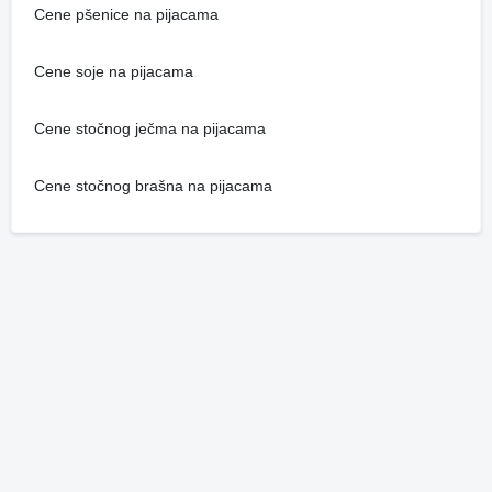
Cene pšenice na pijacama
Cene soje na pijacama
Cene stočnog ječma na pijacama
Cene stočnog brašna na pijacama