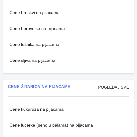
Cene breskvi na pijacama
Cene borovnice na pijacama
Cene lešnika na pijacama
Cene šljiva na pijacama
CENE ŽITARICA NA PIJACAMA
POGLEDAJ SVE
Cene kukuruza na pijacama
Cene lucerke (seno u balama) na pijacama