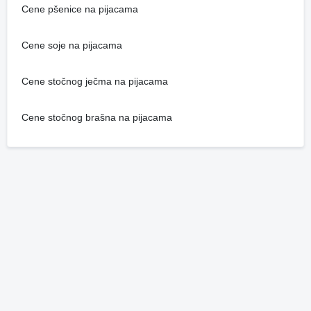
Cene pšenice na pijacama
Cene soje na pijacama
Cene stočnog ječma na pijacama
Cene stočnog brašna na pijacama