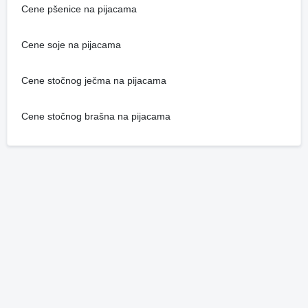
Cene pšenice na pijacama
Cene soje na pijacama
Cene stočnog ječma na pijacama
Cene stočnog brašna na pijacama