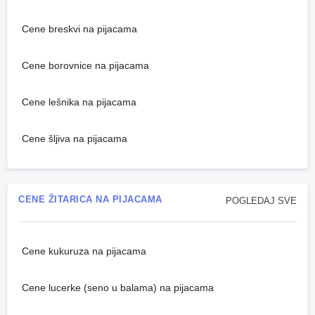
Cene breskvi na pijacama
Cene borovnice na pijacama
Cene lešnika na pijacama
Cene šljiva na pijacama
CENE ŽITARICA NA PIJACAMA
POGLEDAJ SVE
Cene kukuruza na pijacama
Cene lucerke (seno u balama) na pijacama