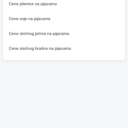
Cene pšenice na pijacama
Cene soje na pijacama
Cene stočnog ječma na pijacama
Cene stočnog brašna na pijacama