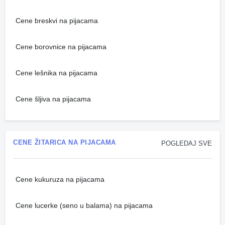
Cene breskvi na pijacama
Cene borovnice na pijacama
Cene lešnika na pijacama
Cene šljiva na pijacama
CENE ŽITARICA NA PIJACAMA
POGLEDAJ SVE
Cene kukuruza na pijacama
Cene lucerke (seno u balama) na pijacama