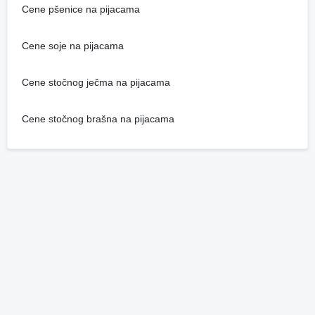
Cene pšenice na pijacama
Cene soje na pijacama
Cene stočnog ječma na pijacama
Cene stočnog brašna na pijacama