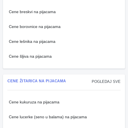
Cene breskvi na pijacama
Cene borovnice na pijacama
Cene lešnika na pijacama
Cene šljiva na pijacama
CENE ŽITARICA NA PIJACAMA
POGLEDAJ SVE
Cene kukuruza na pijacama
Cene lucerke (seno u balama) na pijacama