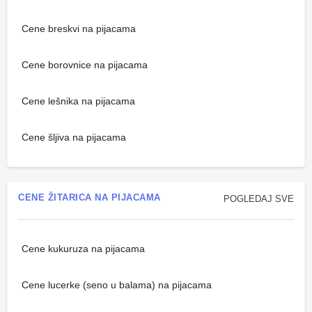
Cene breskvi na pijacama
Cene borovnice na pijacama
Cene lešnika na pijacama
Cene šljiva na pijacama
CENE ŽITARICA NA PIJACAMA
POGLEDAJ SVE
Cene kukuruza na pijacama
Cene lucerke (seno u balama) na pijacama