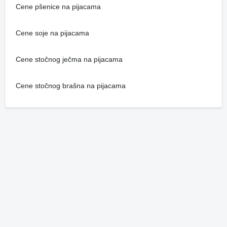
Cene pšenice na pijacama
Cene soje na pijacama
Cene stočnog ječma na pijacama
Cene stočnog brašna na pijacama