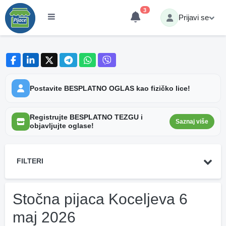
3
Prijavi se
Postavite BESPLATNO OGLAS kao fizičko lice!
Registrujte BESPLATNO TEZGU i
Saznaj više
objavljujte oglase!
FILTERI
Stočna pijaca Koceljeva 6
maj 2026