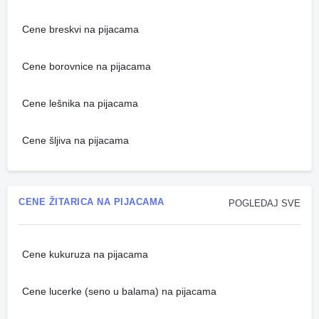
Cene breskvi na pijacama
Cene borovnice na pijacama
Cene lešnika na pijacama
Cene šljiva na pijacama
CENE ŽITARICA NA PIJACAMA
POGLEDAJ SVE
Cene kukuruza na pijacama
Cene lucerke (seno u balama) na pijacama