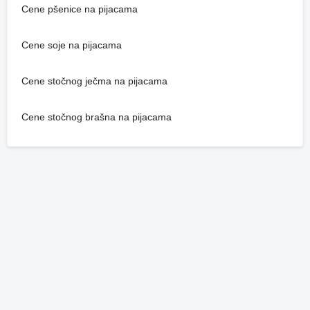
Cene pšenice na pijacama
Cene soje na pijacama
Cene stočnog ječma na pijacama
Cene stočnog brašna na pijacama