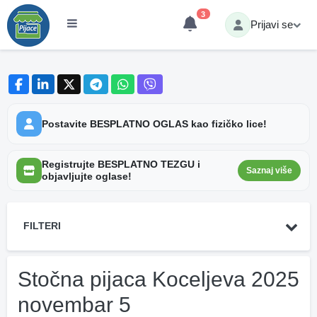
3
Prijavi se
Postavite BESPLATNO OGLAS kao fizičko lice!
Registrujte BESPLATNO TEZGU i
Saznaj više
objavljujte oglase!
FILTERI
Stočna pijaca Koceljeva 2025
novembar 5