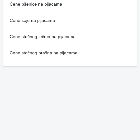
Cene pšenice na pijacama
Cene soje na pijacama
Cene stočnog ječma na pijacama
Cene stočnog brašna na pijacama