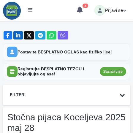
3
Prijavi se
Postavite BESPLATNO OGLAS kao fizičko lice!
Registrujte BESPLATNO TEZGU i
Saznaj više
objavljujte oglase!
FILTERI
Stočna pijaca Koceljeva 2025
maj 28