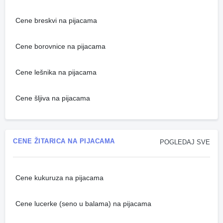
Cene breskvi na pijacama
Cene borovnice na pijacama
Cene lešnika na pijacama
Cene šljiva na pijacama
CENE ŽITARICA NA PIJACAMA
POGLEDAJ SVE
Cene kukuruza na pijacama
Cene lucerke (seno u balama) na pijacama