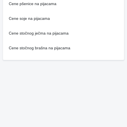
Cene pšenice na pijacama
Cene soje na pijacama
Cene stočnog ječma na pijacama
Cene stočnog brašna na pijacama