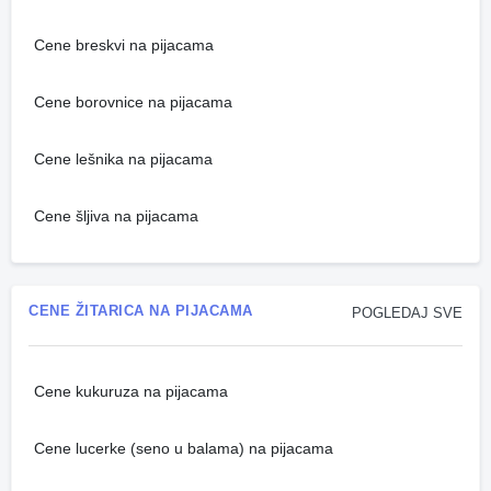
Cene breskvi na pijacama
Cene borovnice na pijacama
Cene lešnika na pijacama
Cene šljiva na pijacama
CENE ŽITARICA NA PIJACAMA
POGLEDAJ SVE
Cene kukuruza na pijacama
Cene lucerke (seno u balama) na pijacama