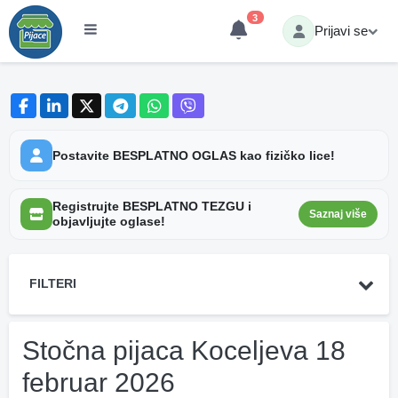
3
Prijavi se
Postavite BESPLATNO OGLAS kao fizičko lice!
Registrujte BESPLATNO TEZGU i
Saznaj više
objavljujte oglase!
FILTERI
Stočna pijaca Koceljeva 18
februar 2026