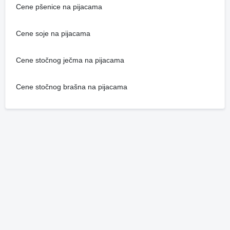
Cene pšenice na pijacama
Cene soje na pijacama
Cene stočnog ječma na pijacama
Cene stočnog brašna na pijacama