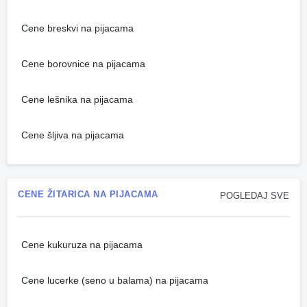
Cene breskvi na pijacama
Cene borovnice na pijacama
Cene lešnika na pijacama
Cene šljiva na pijacama
CENE ŽITARICA NA PIJACAMA
POGLEDAJ SVE
Cene kukuruza na pijacama
Cene lucerke (seno u balama) na pijacama