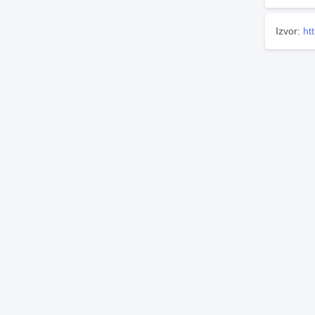
Izvor:
ht