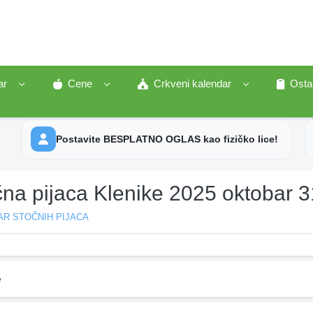
ar
Cene
Crkveni kalendar
Osta
Postavite BESPLATNO OGLAS kao fizičko lice!
čna pijaca Klenike 2025 oktobar 3
AR STOČNIH PIJACA
e