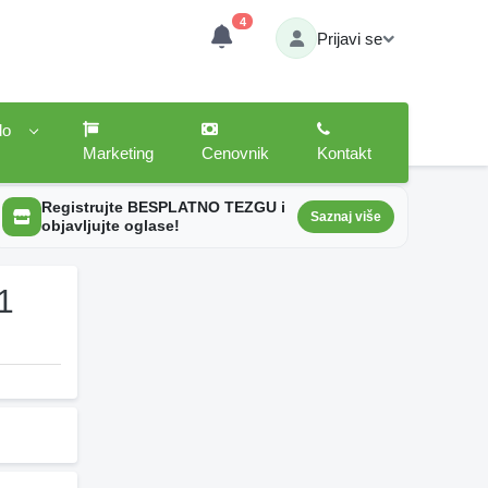
4
Prijavi se
lo
Marketing
Cenovnik
Kontakt
Registrujte BESPLATNO TEZGU i
Saznaj više
objavljujte oglase!
1