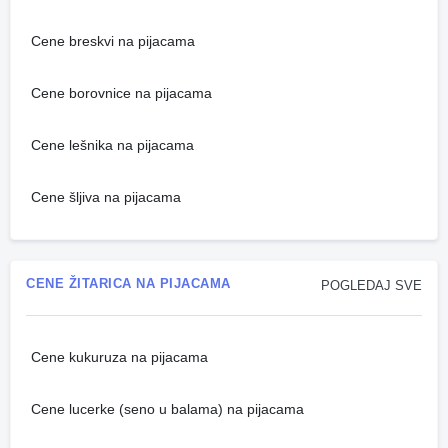
Cene breskvi na pijacama
Cene borovnice na pijacama
Cene lešnika na pijacama
Cene šljiva na pijacama
CENE ŽITARICA NA PIJACAMA
POGLEDAJ SVE
Cene kukuruza na pijacama
Cene lucerke (seno u balama) na pijacama