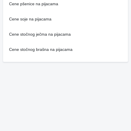
Cene pšenice na pijacama
Cene soje na pijacama
Cene stočnog ječma na pijacama
Cene stočnog brašna na pijacama