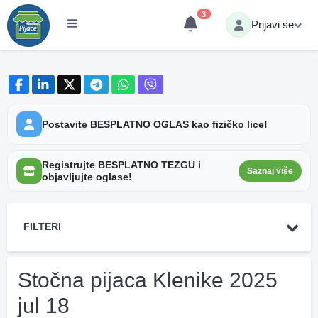
3
Prijavi se
Postavite BESPLATNO OGLAS kao fizičko lice!
Registrujte BESPLATNO TEZGU i
Saznaj više
objavljujte oglase!
FILTERI
Stočna pijaca Klenike 2025
jul 18