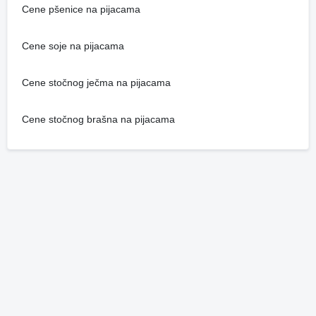
Cene pšenice na pijacama
Cene soje na pijacama
Cene stočnog ječma na pijacama
Cene stočnog brašna na pijacama