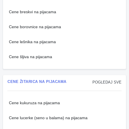
Cene breskvi na pijacama
Cene borovnice na pijacama
Cene lešnika na pijacama
Cene šljiva na pijacama
CENE ŽITARICA NA PIJACAMA
POGLEDAJ SVE
Cene kukuruza na pijacama
Cene lucerke (seno u balama) na pijacama