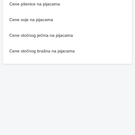
Cene pšenice na pijacama
Cene soje na pijacama
Cene stočnog ječma na pijacama
Cene stočnog brašna na pijacama