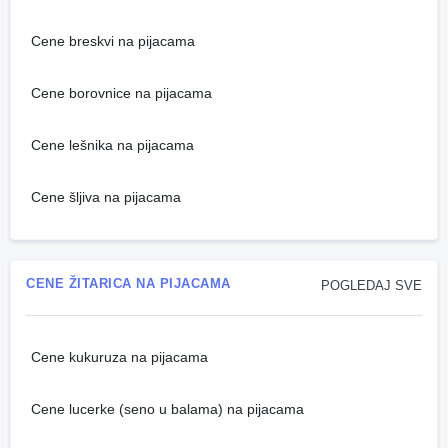
Cene breskvi na pijacama
Cene borovnice na pijacama
Cene lešnika na pijacama
Cene šljiva na pijacama
CENE ŽITARICA NA PIJACAMA
POGLEDAJ SVE
Cene kukuruza na pijacama
Cene lucerke (seno u balama) na pijacama