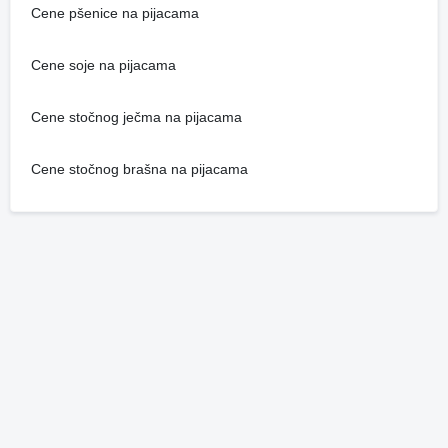
Cene pšenice na pijacama
Cene soje na pijacama
Cene stočnog ječma na pijacama
Cene stočnog brašna na pijacama