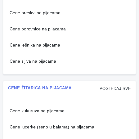
Cene breskvi na pijacama
Cene borovnice na pijacama
Cene lešnika na pijacama
Cene šljiva na pijacama
CENE ŽITARICA NA PIJACAMA
POGLEDAJ SVE
Cene kukuruza na pijacama
Cene lucerke (seno u balama) na pijacama