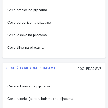
Cene breskvi na pijacama
Cene borovnice na pijacama
Cene lešnika na pijacama
Cene šljiva na pijacama
CENE ŽITARICA NA PIJACAMA
POGLEDAJ SVE
Cene kukuruza na pijacama
Cene lucerke (seno u balama) na pijacama