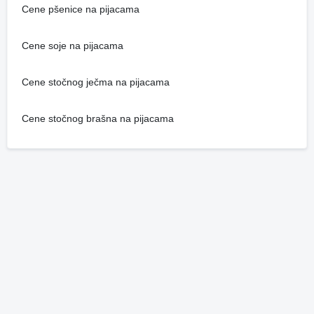
Cene pšenice na pijacama
Cene soje na pijacama
Cene stočnog ječma na pijacama
Cene stočnog brašna na pijacama