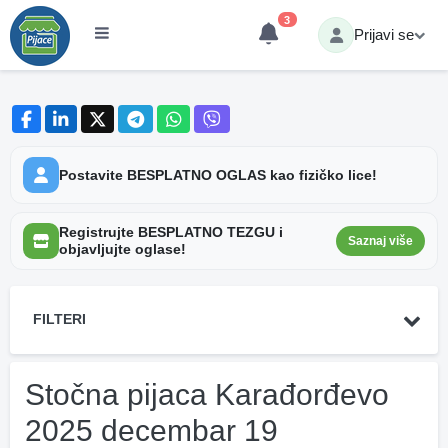
3
Prijavi se
Postavite BESPLATNO OGLAS kao fizičko lice!
Registrujte BESPLATNO TEZGU i
Saznaj više
objavljujte oglase!
FILTERI
Stočna pijaca Karađorđevo
2025 decembar 19