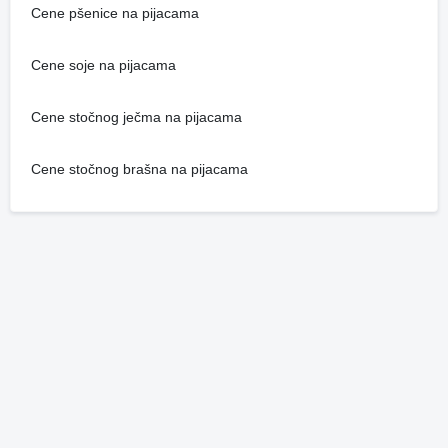
Cene pšenice na pijacama
Cene soje na pijacama
Cene stočnog ječma na pijacama
Cene stočnog brašna na pijacama