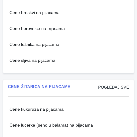
Cene breskvi na pijacama
Cene borovnice na pijacama
Cene lešnika na pijacama
Cene šljiva na pijacama
CENE ŽITARICA NA PIJACAMA
POGLEDAJ SVE
Cene kukuruza na pijacama
Cene lucerke (seno u balama) na pijacama