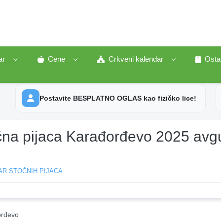
ar
Cene
Crkveni kalendar
Osta
Postavite BESPLATNO OGLAS kao fizičko lice!
čna pijaca Karađorđevo 2025 avg
AR STOČNIH PIJACA
rđevo