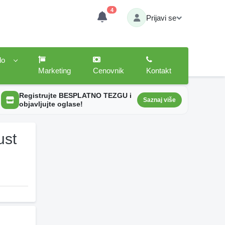
4
Prijavi se
lo
Marketing
Cenovnik
Kontakt
Registrujte BESPLATNO TEZGU i
Saznaj više
objavljujte oglase!
ust