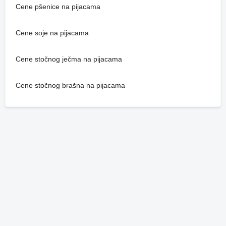
Cene pšenice na pijacama
Cene soje na pijacama
Cene stočnog ječma na pijacama
Cene stočnog brašna na pijacama