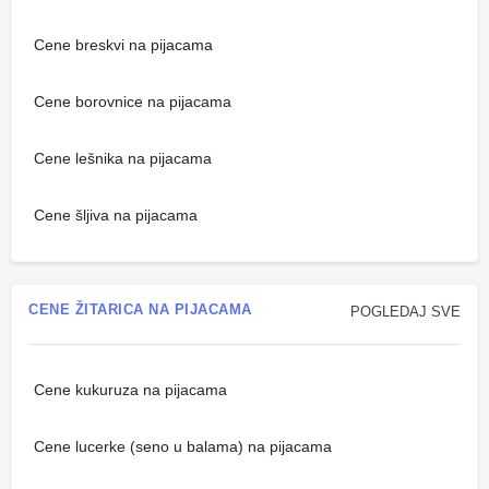
Cene breskvi na pijacama
Cene borovnice na pijacama
Cene lešnika na pijacama
Cene šljiva na pijacama
CENE ŽITARICA NA PIJACAMA
POGLEDAJ SVE
Cene kukuruza na pijacama
Cene lucerke (seno u balama) na pijacama