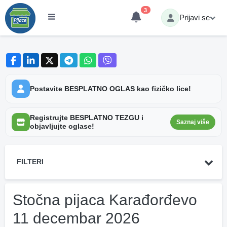
3
Prijavi se
Postavite BESPLATNO OGLAS kao fizičko lice!
Registrujte BESPLATNO TEZGU i
Saznaj više
objavljujte oglase!
FILTERI
Stočna pijaca Karađorđevo
11 decembar 2026