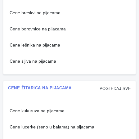
Cene breskvi na pijacama
Cene borovnice na pijacama
Cene lešnika na pijacama
Cene šljiva na pijacama
CENE ŽITARICA NA PIJACAMA
POGLEDAJ SVE
Cene kukuruza na pijacama
Cene lucerke (seno u balama) na pijacama