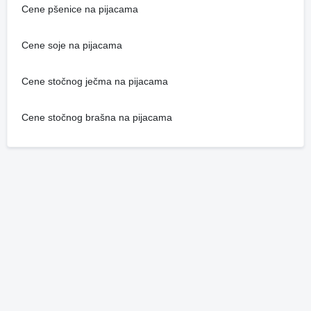
Cene pšenice na pijacama
Cene soje na pijacama
Cene stočnog ječma na pijacama
Cene stočnog brašna na pijacama