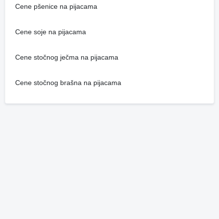
Cene pšenice na pijacama
Cene soje na pijacama
Cene stočnog ječma na pijacama
Cene stočnog brašna na pijacama