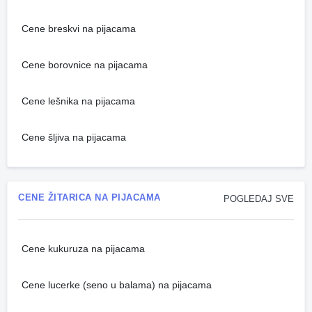
Cene breskvi na pijacama
Cene borovnice na pijacama
Cene lešnika na pijacama
Cene šljiva na pijacama
CENE ŽITARICA NA PIJACAMA
POGLEDAJ SVE
Cene kukuruza na pijacama
Cene lucerke (seno u balama) na pijacama