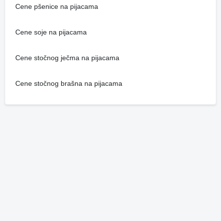
Cene pšenice na pijacama
Cene soje na pijacama
Cene stočnog ječma na pijacama
Cene stočnog brašna na pijacama