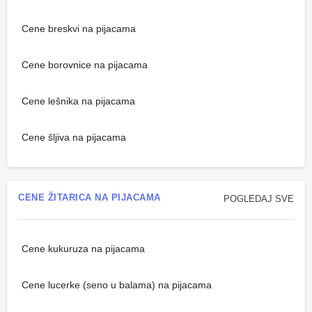
Cene breskvi na pijacama
Cene borovnice na pijacama
Cene lešnika na pijacama
Cene šljiva na pijacama
CENE ŽITARICA NA PIJACAMA
POGLEDAJ SVE
Cene kukuruza na pijacama
Cene lucerke (seno u balama) na pijacama