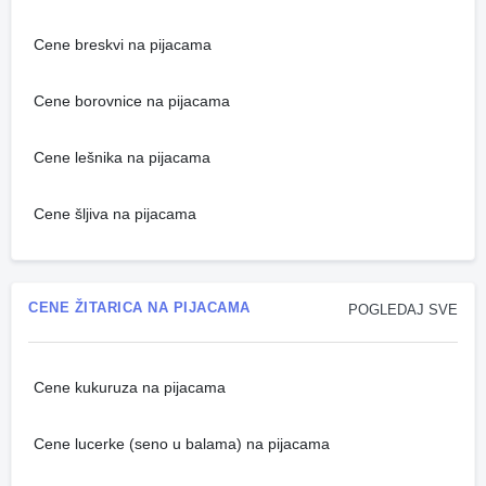
Cene breskvi na pijacama
Cene borovnice na pijacama
Cene lešnika na pijacama
Cene šljiva na pijacama
CENE ŽITARICA NA PIJACAMA
POGLEDAJ SVE
Cene kukuruza na pijacama
Cene lucerke (seno u balama) na pijacama