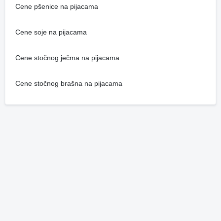
Cene pšenice na pijacama
Cene soje na pijacama
Cene stočnog ječma na pijacama
Cene stočnog brašna na pijacama