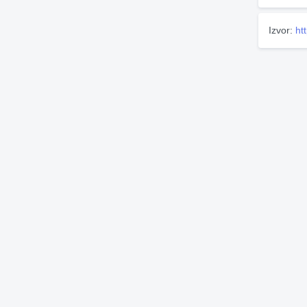
Izvor:
ht