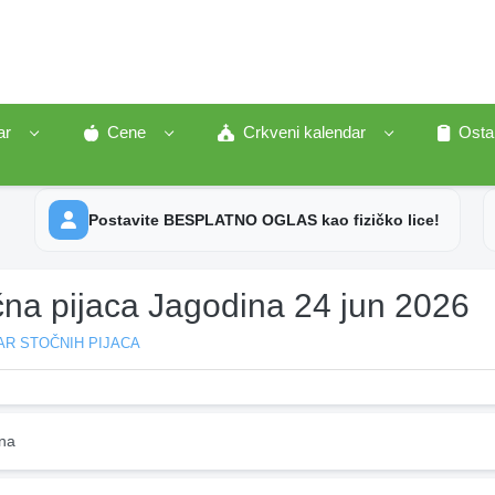
ar
Cene
Crkveni kalendar
Osta
Postavite BESPLATNO OGLAS kao fizičko lice!
čna pijaca Jagodina 24 jun 2026
AR STOČNIH PIJACA
na