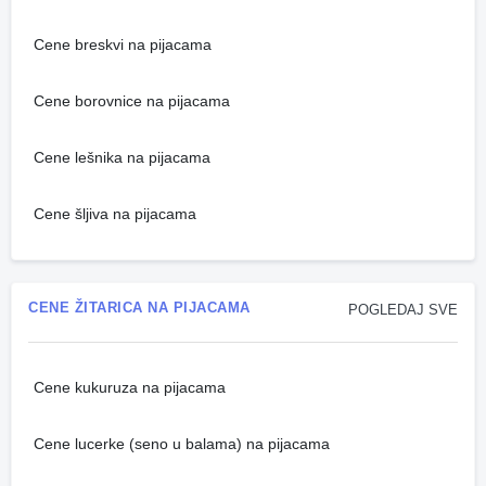
Cene breskvi na pijacama
Cene borovnice na pijacama
Cene lešnika na pijacama
Cene šljiva na pijacama
CENE ŽITARICA NA PIJACAMA
POGLEDAJ SVE
Cene kukuruza na pijacama
Cene lucerke (seno u balama) na pijacama