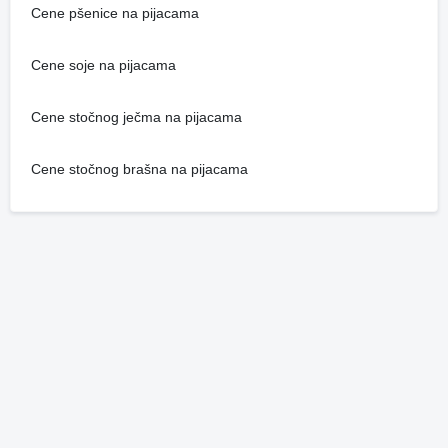
Cene pšenice na pijacama
Cene soje na pijacama
Cene stočnog ječma na pijacama
Cene stočnog brašna na pijacama