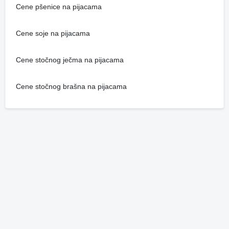
Cene pšenice na pijacama
Cene soje na pijacama
Cene stočnog ječma na pijacama
Cene stočnog brašna na pijacama