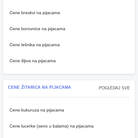
Cene breskvi na pijacama
Cene borovnice na pijacama
Cene lešnika na pijacama
Cene šljiva na pijacama
CENE ŽITARICA NA PIJACAMA
POGLEDAJ SVE
Cene kukuruza na pijacama
Cene lucerke (seno u balama) na pijacama