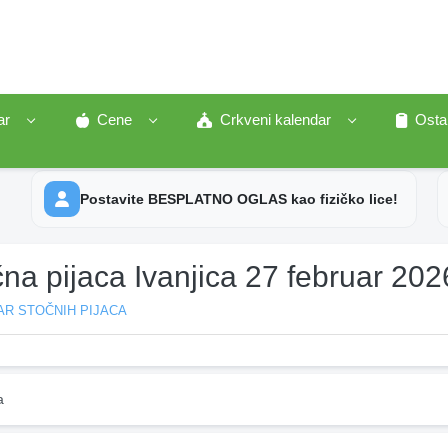
ar
Cene
Crkveni kalendar
Osta
Postavite BESPLATNO OGLAS kao fizičko lice!
na pijaca Ivanjica 27 februar 202
AR STOČNIH PIJACA
a