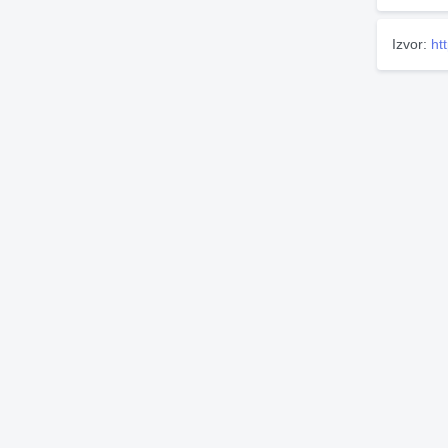
Izvor:
ht