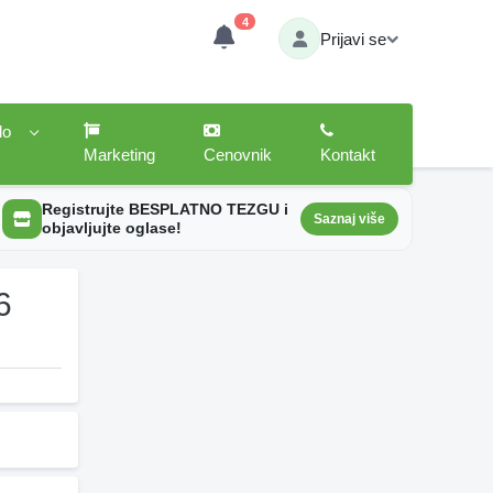
4
Prijavi se
lo
Marketing
Cenovnik
Kontakt
Registrujte BESPLATNO TEZGU i
Saznaj više
objavljujte oglase!
6