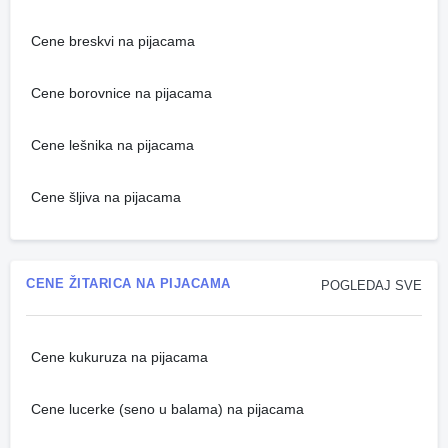
Cene breskvi na pijacama
Cene borovnice na pijacama
Cene lešnika na pijacama
Cene šljiva na pijacama
CENE ŽITARICA NA PIJACAMA
POGLEDAJ SVE
Cene kukuruza na pijacama
Cene lucerke (seno u balama) na pijacama