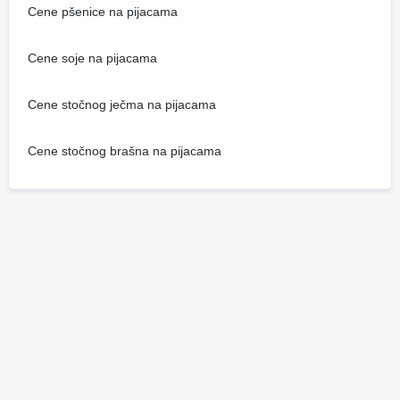
Cene pšenice na pijacama
Cene soje na pijacama
Cene stočnog ječma na pijacama
Cene stočnog brašna na pijacama