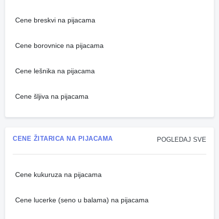
Cene breskvi na pijacama
Cene borovnice na pijacama
Cene lešnika na pijacama
Cene šljiva na pijacama
CENE ŽITARICA NA PIJACAMA
POGLEDAJ SVE
Cene kukuruza na pijacama
Cene lucerke (seno u balama) na pijacama