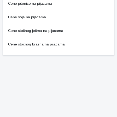
Cene pšenice na pijacama
Cene soje na pijacama
Cene stočnog ječma na pijacama
Cene stočnog brašna na pijacama