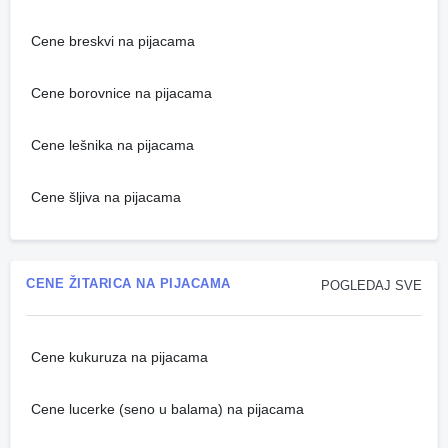
Cene breskvi na pijacama
Cene borovnice na pijacama
Cene lešnika na pijacama
Cene šljiva na pijacama
CENE ŽITARICA NA PIJACAMA
POGLEDAJ SVE
Cene kukuruza na pijacama
Cene lucerke (seno u balama) na pijacama