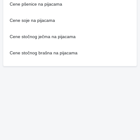
Cene pšenice na pijacama
Cene soje na pijacama
Cene stočnog ječma na pijacama
Cene stočnog brašna na pijacama