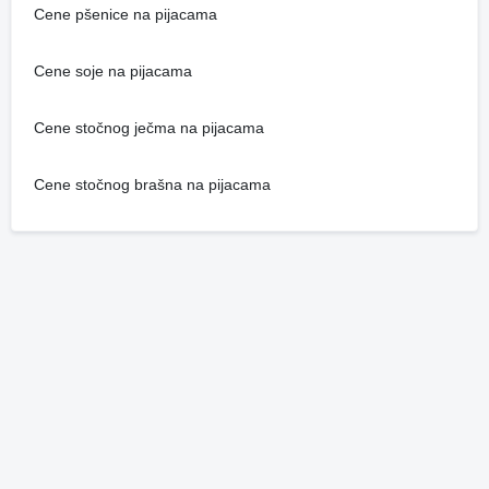
Cene pšenice na pijacama
Cene soje na pijacama
Cene stočnog ječma na pijacama
Cene stočnog brašna na pijacama