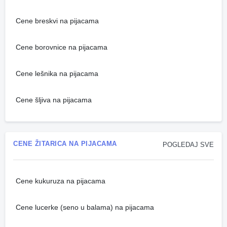
Cene breskvi na pijacama
Cene borovnice na pijacama
Cene lešnika na pijacama
Cene šljiva na pijacama
CENE ŽITARICA NA PIJACAMA
POGLEDAJ SVE
Cene kukuruza na pijacama
Cene lucerke (seno u balama) na pijacama