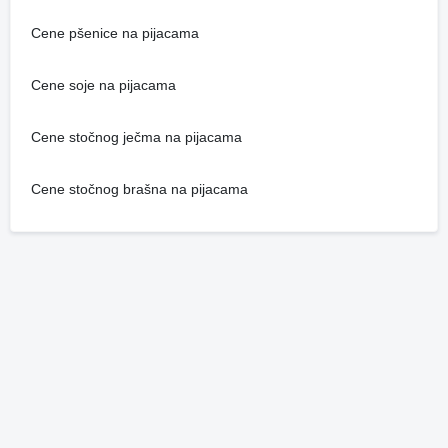
Cene pšenice na pijacama
Cene soje na pijacama
Cene stočnog ječma na pijacama
Cene stočnog brašna na pijacama