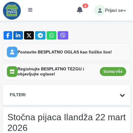
3
Prijavi se
Postavite BESPLATNO OGLAS kao fizičko lice!
Registrujte BESPLATNO TEZGU i
Saznaj više
objavljujte oglase!
FILTERI
Stočna pijaca Ilandža 22 mart
2026