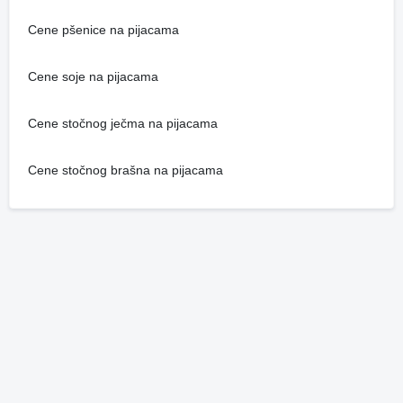
Cene pšenice na pijacama
Cene soje na pijacama
Cene stočnog ječma na pijacama
Cene stočnog brašna na pijacama