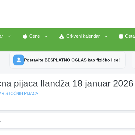
ar
Cene
Crkveni kalendar
Osta
Postavite BESPLATNO OGLAS kao fizičko lice!
na pijaca Ilandža 18 januar 2026
AR STOČNIH PIJACA
a