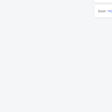
Izvor:
ht