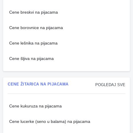
Cene breskvi na pijacama
Cene borovnice na pijacama
Cene lešnika na pijacama
Cene šljiva na pijacama
CENE ŽITARICA NA PIJACAMA
POGLEDAJ SVE
Cene kukuruza na pijacama
Cene lucerke (seno u balama) na pijacama