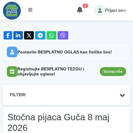
3
Prijavi se
Postavite BESPLATNO OGLAS kao fizičko lice!
Registrujte BESPLATNO TEZGU i
Saznaj više
objavljujte oglase!
FILTERI
Stočna pijaca Guča 8 maj
2026