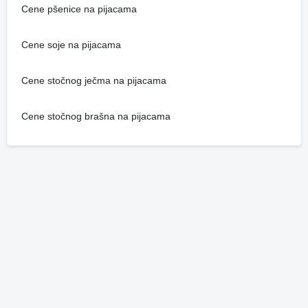
Cene pšenice na pijacama
Cene soje na pijacama
Cene stočnog ječma na pijacama
Cene stočnog brašna na pijacama