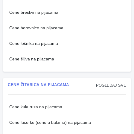
Cene breskvi na pijacama
Cene borovnice na pijacama
Cene lešnika na pijacama
Cene šljiva na pijacama
CENE ŽITARICA NA PIJACAMA
POGLEDAJ SVE
Cene kukuruza na pijacama
Cene lucerke (seno u balama) na pijacama