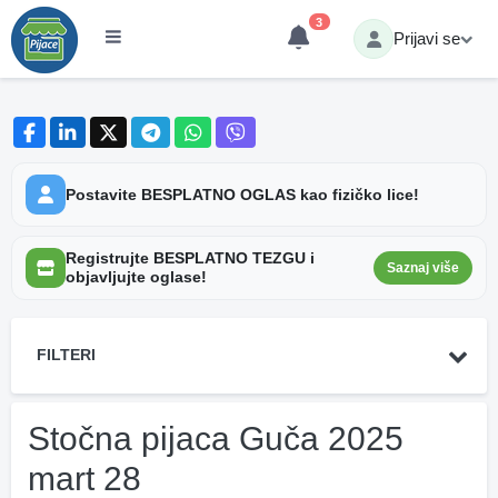
3
Prijavi se
Postavite BESPLATNO OGLAS kao fizičko lice!
Registrujte BESPLATNO TEZGU i
Saznaj više
objavljujte oglase!
FILTERI
Stočna pijaca Guča 2025
mart 28