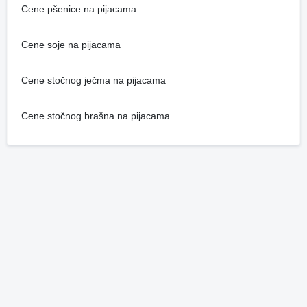
Cene pšenice na pijacama
Cene soje na pijacama
Cene stočnog ječma na pijacama
Cene stočnog brašna na pijacama