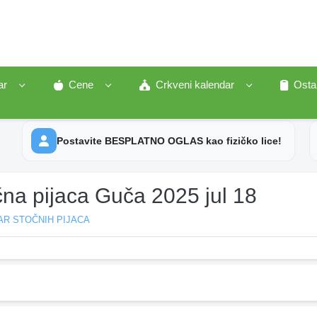
ar
Cene
Crkveni kalendar
Osta
Postavite BESPLATNO OGLAS kao fizičko lice!
čna pijaca Guča 2025 jul 18
AR STOČNIH PIJACA