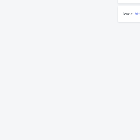
Izvor:
ht