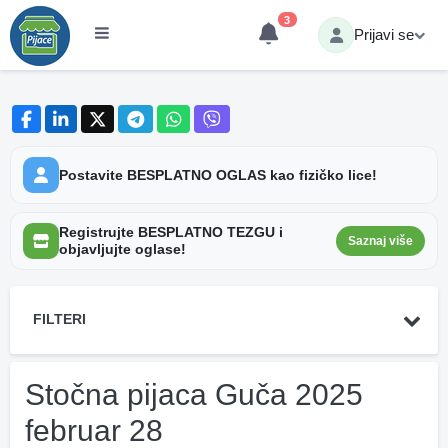
3
Prijavi se
Postavite BESPLATNO OGLAS kao fizičko lice!
Registrujte BESPLATNO TEZGU i
Saznaj više
objavljujte oglase!
FILTERI
Stočna pijaca Guča 2025
februar 28