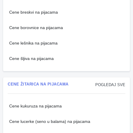
Cene breskvi na pijacama
Cene borovnice na pijacama
Cene lešnika na pijacama
Cene šljiva na pijacama
CENE ŽITARICA NA PIJACAMA
POGLEDAJ SVE
Cene kukuruza na pijacama
Cene lucerke (seno u balama) na pijacama