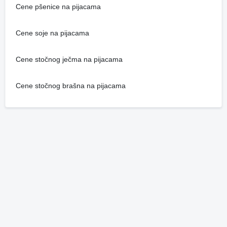
Cene pšenice na pijacama
Cene soje na pijacama
Cene stočnog ječma na pijacama
Cene stočnog brašna na pijacama