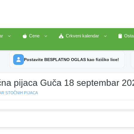
ar
Cene
Crkveni kalendar
Osta
Postavite BESPLATNO OGLAS kao fizičko lice!
čna pijaca Guča 18 septembar 20
AR STOČNIH PIJACA