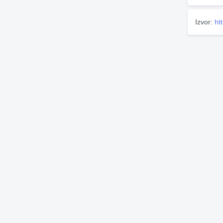
Izvor:
ht