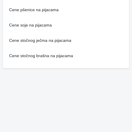
Cene pšenice na pijacama
Cene soje na pijacama
Cene stočnog ječma na pijacama
Cene stočnog brašna na pijacama