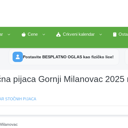
ar
Cene
Crkveni kalendar
Osta
Postavite BESPLATNO OGLAS kao fizičko lice!
čna pijaca Gornji Milanovac 2025
AR STOČNIH PIJACA
 Milanovac