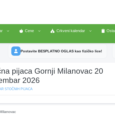
ar
Cene
Crkveni kalendar
Osta
Postavite BESPLATNO OGLAS kao fizičko lice!
na pijaca Gornji Milanovac 20
embar 2026
AR STOČNIH PIJACA
 Milanovac