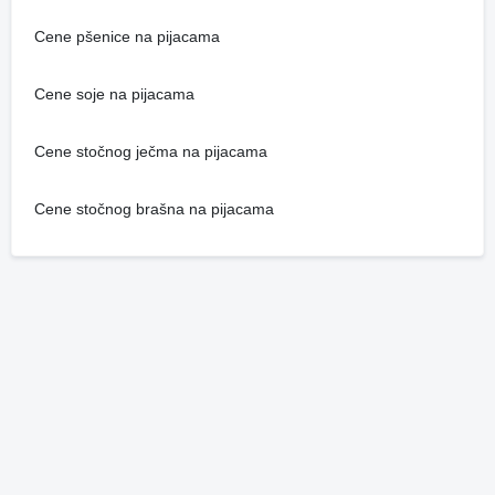
Cene pšenice na pijacama
Cene soje na pijacama
Cene stočnog ječma na pijacama
Cene stočnog brašna na pijacama