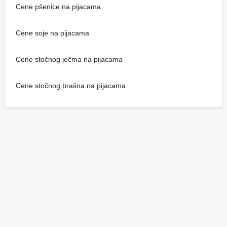
Cene pšenice na pijacama
Cene soje na pijacama
Cene stočnog ječma na pijacama
Cene stočnog brašna na pijacama