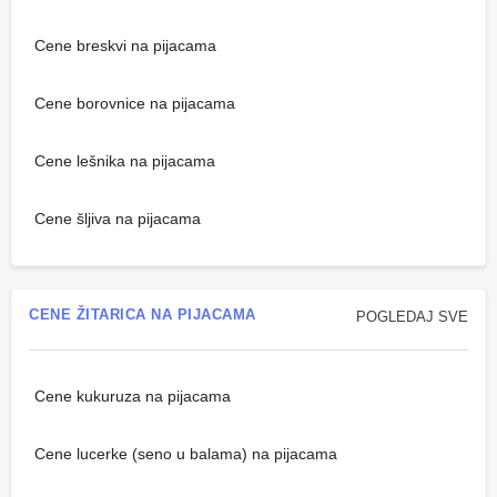
Cene breskvi na pijacama
Cene borovnice na pijacama
Cene lešnika na pijacama
Cene šljiva na pijacama
CENE ŽITARICA NA PIJACAMA
POGLEDAJ SVE
Cene kukuruza na pijacama
Cene lucerke (seno u balama) na pijacama